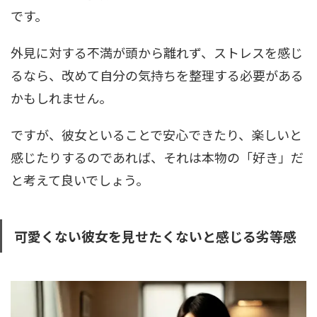
です。
外見に対する不満が頭から離れず、ストレスを感じ
るなら、改めて自分の気持ちを整理する必要がある
かもしれません。
ですが、彼女といることで安心できたり、楽しいと
感じたりするのであれば、それは本物の「好き」だ
と考えて良いでしょう。
可愛くない彼女を見せたくないと感じる劣等感