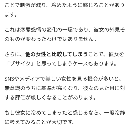
ことで刺激が減り、冷めたように感じることがあり
ます。
これは恋愛感情の変化の一環であり、彼女の外見そ
のものが変わったわけではありません。
さらに、
他の女性と比較してしまう
ことで、彼女を
「ブサイク」と思ってしまうケースもあります。
SNSやメディアで美しい女性を見る機会が多いと、
無意識のうちに基準が高くなり、彼女の見た目に対
する評価が厳しくなることがあります。
もし彼女に冷めてしまったと感じるなら、一度冷静
に考えてみることが大切です。