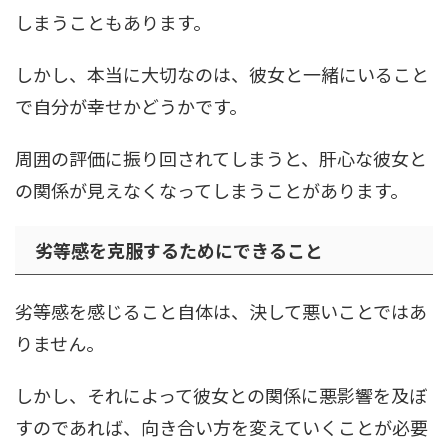
しまうこともあります。
しかし、本当に大切なのは、彼女と一緒にいること
で自分が幸せかどうかです。
周囲の評価に振り回されてしまうと、肝心な彼女と
の関係が見えなくなってしまうことがあります。
劣等感を克服するためにできること
劣等感を感じること自体は、決して悪いことではあ
りません。
しかし、それによって彼女との関係に悪影響を及ぼ
すのであれば、向き合い方を変えていくことが必要