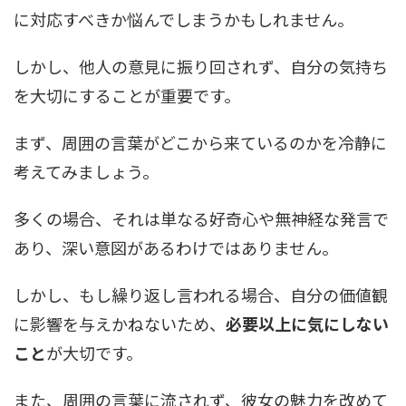
に対応すべきか悩んでしまうかもしれません。
しかし、他人の意見に振り回されず、自分の気持ち
を大切にすることが重要です。
まず、周囲の言葉がどこから来ているのかを冷静に
考えてみましょう。
多くの場合、それは単なる好奇心や無神経な発言で
あり、深い意図があるわけではありません。
しかし、もし繰り返し言われる場合、自分の価値観
に影響を与えかねないため、
必要以上に気にしない
こと
が大切です。
また、周囲の言葉に流されず、彼女の魅力を改めて