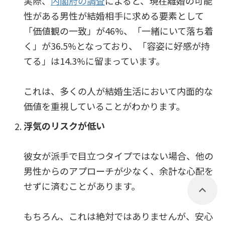
実際、
内閣府の調査
によると、現在離婚の可能
性がある男性が結婚相手に求める要素として
「価値観の一致」が46%、「一緒にいて落ち着
く」が36.5%となっており、「容姿に好感が持
てる」は14.3%に留まっています。
これは、多くの人が結婚生活において内面的な
価値を重視していることがわかります。
浮気のリスクが低い
彼女が派手で目立つタイプではない場合、他の
男性からのアプローチが少なく、余計な心配を
せずに済むことがあります。
もちろん、これは絶対ではありませんが、安心