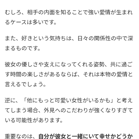
むしろ、相手の内面を知ることで強い愛情が生まれ
るケースは多いです。
また、好きという気持ちは、日々の関係性の中で深
まるものです。
彼女の優しさや支えになってくれる姿勢、共に過ご
す時間の楽しさがあるならば、それは本物の愛情と
言えるでしょう。
逆に、「他にもっと可愛い女性がいるかも」と考え
てしまう場合、外見へのこだわりが強くなりすぎて
いる可能性があります。
重要なのは、
自分が彼女と一緒にいて幸せかどうか