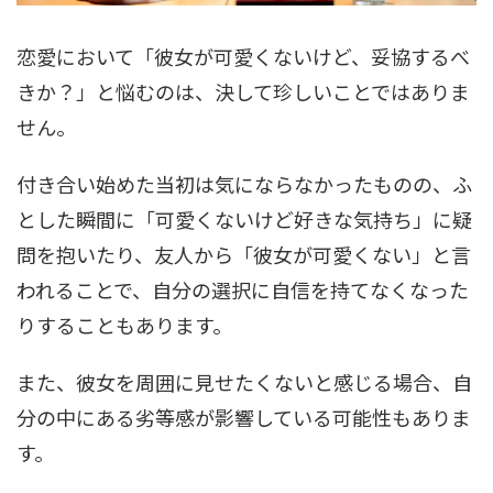
恋愛において「彼女が可愛くないけど、妥協するべ
きか？」と悩むのは、決して珍しいことではありま
せん。
付き合い始めた当初は気にならなかったものの、ふ
とした瞬間に「可愛くないけど好きな気持ち」に疑
問を抱いたり、友人から「彼女が可愛くない」と言
われることで、自分の選択に自信を持てなくなった
りすることもあります。
また、彼女を周囲に見せたくないと感じる場合、自
分の中にある劣等感が影響している可能性もありま
す。