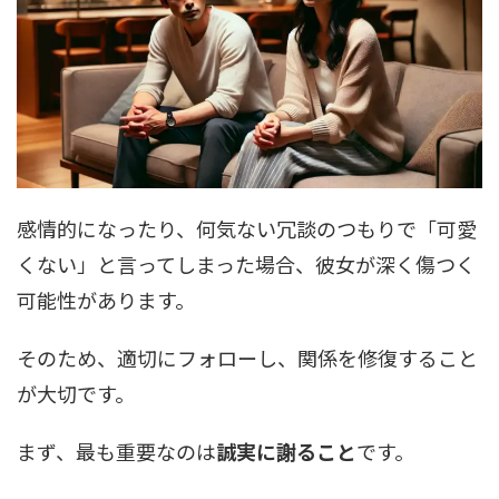
感情的になったり、何気ない冗談のつもりで「可愛
くない」と言ってしまった場合、彼女が深く傷つく
可能性があります。
そのため、適切にフォローし、関係を修復すること
が大切です。
まず、最も重要なのは
誠実に謝ること
です。