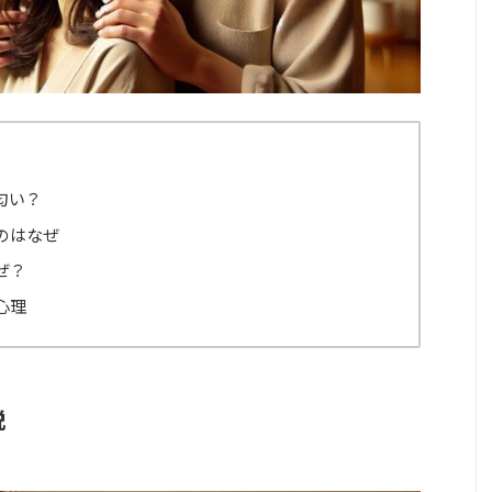
匂い？
のはなぜ
ぜ？
心理
説